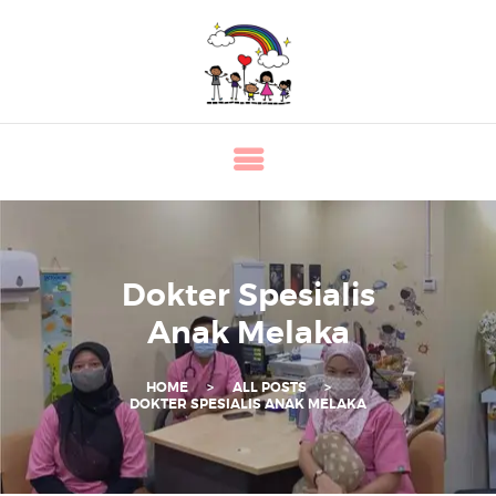
K
L
I
N
I
K
P
A
Dokter Spesialis
K
Anak Melaka
A
R
HOME
ALL POSTS
K
DOKTER SPESIALIS ANAK MELAKA
A
N