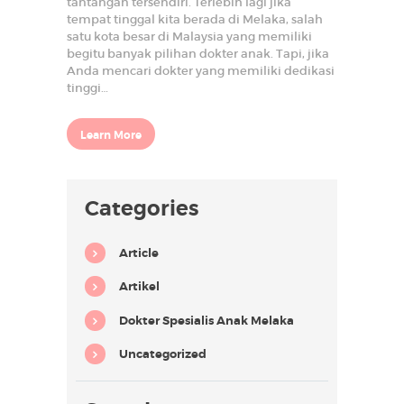
tantangan tersendiri. Terlebih lagi jika
D
tempat tinggal kita berada di Melaka, salah
satu kota besar di Malaysia yang memiliki
A
begitu banyak pilihan dokter anak. Tapi, jika
M
Anda mencari dokter yang memiliki dedikasi
tinggi…
K
l
i
n
Learn More
i
k
P
a
Categories
k
a
r
K
Article
a
n
a
Artikel
k
-
Dokter Spesialis Anak Melaka
K
a
n
Uncategorized
a
k
&