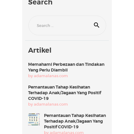
Search
B
a
y
i
Search
D
r
for:
A
d
a
m
Artikel
MENU UTAMA
Memahami Perbezaan dan Tindakan
TENTANG KAMI
Yang Perlu Diambil
by
adamalanas.com
SERVIS
Pemantauan Tahap Kesihatan
SOALAN LAZIM
Terhadap Anak/Jagaan Yang Positif
TALK
COVID-19
by
adamalanas.com
PHOTOTHERAPY
Pemantauan Tahap Kesihatan
SERVICE
Terhadap Anak/Jagaan Yang
Positif COVID-19
HUBUNGI KAMI
by
adamalanas.com