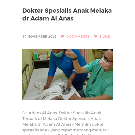
A
K
Dokter Spesialis Anak Melaka
dr Adam Al Anas
-
K
A
14 NOVEMBER 2023
0
COMMENTS
1
LIKE
N
A
K
&
B
A
Y
I
Dr. Adam Al Anas: Dokter Spesialis Anak
D
Terbaik di Melaka Dokter Spesialis Anak
R
Melaka dr Adam Al Anas – Memilih dokter
spesialis anak yang tepat memang menjadi
A